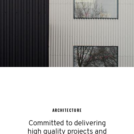
ARCHITECTURE
Committed to delivering
high quality projects and