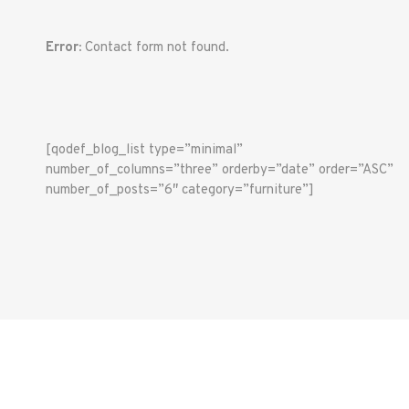
Error:
Contact form not found.
[qodef_blog_list type=”minimal”
number_of_columns=”three” orderby=”date” order=”ASC”
number_of_posts=”6″ category=”furniture”]