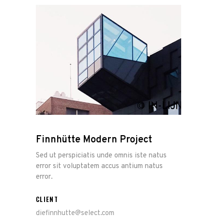
Finnhütte Modern Project
Sed ut perspiciatis unde omnis iste natus
error sit voluptatem accus antium natus
error.
CLIENT
diefinnhutte@select.com