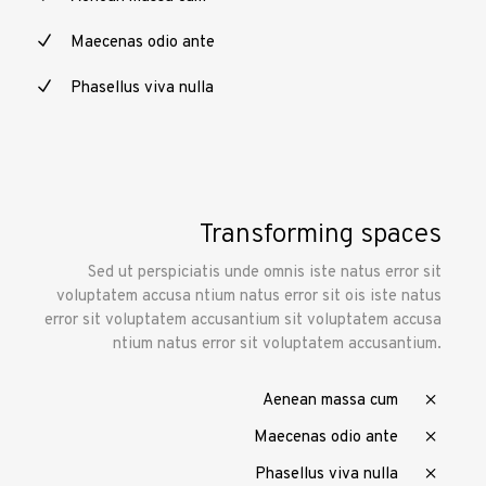
Maecenas odio ante
Phasellus viva nulla
Transforming spaces
Sed ut perspiciatis unde omnis iste natus error sit
voluptatem accusa ntium natus error sit ois iste natus
error sit voluptatem accusantium sit voluptatem accusa
ntium natus error sit voluptatem accusantium.
Aenean massa cum
Maecenas odio ante
Phasellus viva nulla