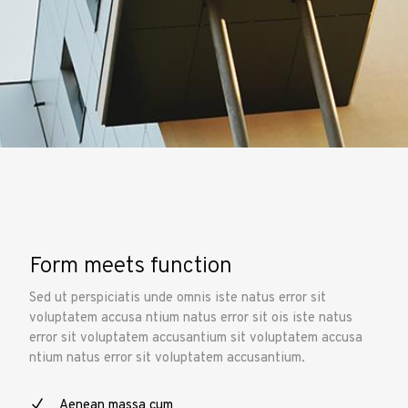
Onze
werkwijze
Ons team
Vacature
Contacteer
ons
Form meets function
Sed ut perspiciatis unde omnis iste natus error sit
voluptatem accusa ntium natus error sit ois iste natus
error sit voluptatem accusantium sit voluptatem accusa
ntium natus error sit voluptatem accusantium.
Aenean massa cum