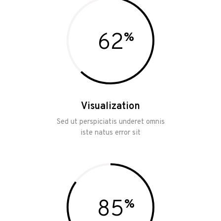
62
Visualization
Sed ut perspiciatis underet omnis
iste natus error sit
85