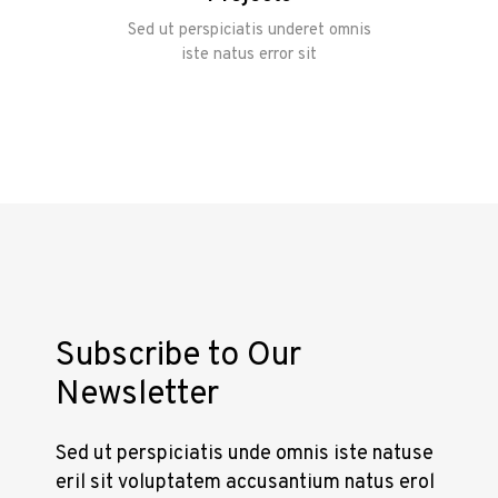
Sed ut perspiciatis underet omnis
iste natus error sit
Subscribe to Our
Newsletter
Sed ut perspiciatis unde omnis iste natuse
eril sit voluptatem accusantium natus erol