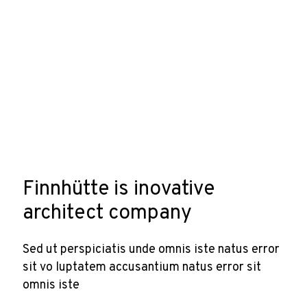
Finnhütte is inovative
architect company
Sed ut perspiciatis unde omnis iste natus error
sit vo luptatem accusantium natus error sit
omnis iste