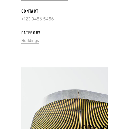
CONTACT
+123 3456 5456
CATEGORY
Buildings