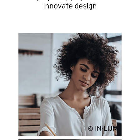
innovate design