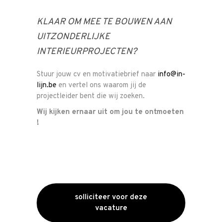
KLAAR OM MEE TE BOUWEN AAN
UITZONDERLIJKE
INTERIEURPROJECTEN?
Stuur jouw cv en motivatiebrief naar
info@in-
lijn.be
en vertel ons waarom jij de
projectleider bent die wij zoeken.
Wij kijken ernaar uit om jou te ontmoeten
!
solliciteer voor deze
vacature