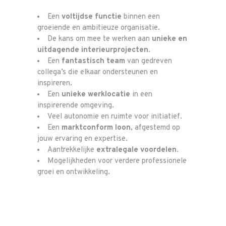
Vacature
Een
voltijdse functie
binnen een
Contacteer
groeiende en ambitieuze organisatie.
De kans om mee te werken aan
unieke en
ons
uitdagende interieurprojecten
.
Een
fantastisch team
van gedreven
collega’s die elkaar ondersteunen en
inspireren.
Een
unieke werklocatie
in een
inspirerende omgeving.
Veel autonomie en ruimte voor initiatief.
Een
marktconform loon
, afgestemd op
jouw ervaring en expertise.
Aantrekkelijke
extralegale voordelen
.
Mogelijkheden voor verdere professionele
groei en ontwikkeling.