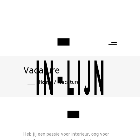
Vacature
Home
/
Vacature
Heb jij een passie voor interieur, oog voor