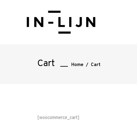
Cart
Home
/
Cart
Home
[woocommerce_cart]
Onze
werkwijze