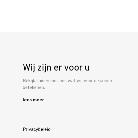
Home
Onze
werkwijze
Ons team
Wij zijn er voor u
Vacature
Bekijk samen met ons wat wij voor u kunnen
Contacteer
betekenen.
ons
lees meer
Privacybeleid