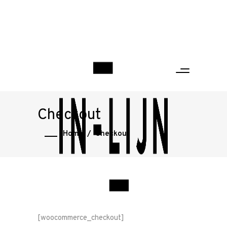
Checkout
Home
/
Checkout
[woocommerce_checkout]