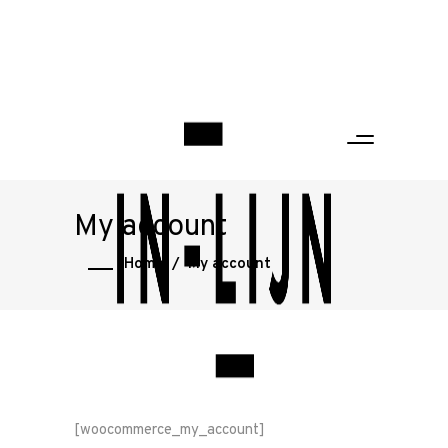
My account
Home
/
My account
[woocommerce_my_account]