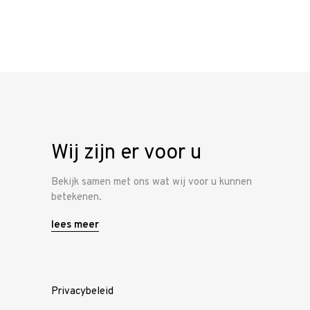
Home
Onze
werkwijze
Ons team
Wij zijn er voor u
Vacature
Bekijk samen met ons wat wij voor u kunnen
Contacteer
betekenen.
ons
lees meer
Privacybeleid