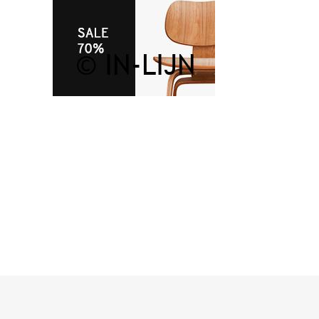
Home
Onze
werkwijze
Ons team
Vacature
Contacteer