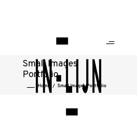
Small Images
Portfolio
Home
/
Small Images Portfolio