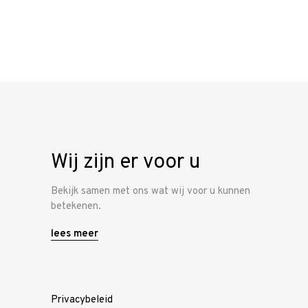
Home
Onze
werkwijze
Ons team
Vacature
Wij zijn er voor u
Bekijk samen met ons wat wij voor u kunnen
Contacteer
betekenen.
ons
lees meer
Privacybeleid